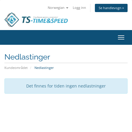
Norwegian
Logg inn
Se handlevogn »
Bytt
navig
Nedlastinger
Kundeområdet
Nedlastinger
Det finnes for tiden ingen nedlastninger