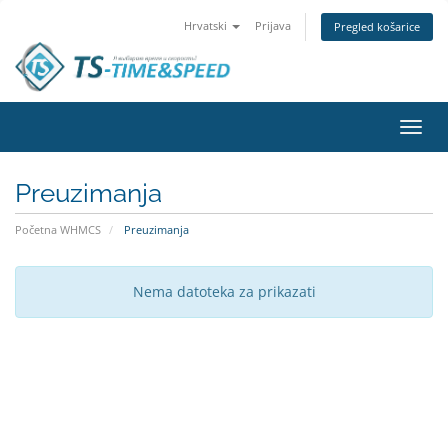
Hrvatski
Prijava
Pregled košarice
Preba
navig
Preuzimanja
Početna WHMCS
Preuzimanja
Nema datoteka za prikazati