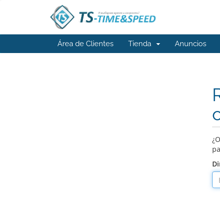
Área de Clientes
Tienda
Anuncios
¿O
pa
Di