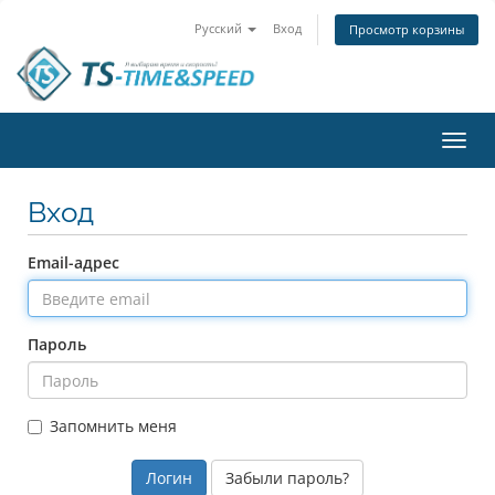
Русский
Вход
Просмотр корзины
Пере
нави
Вход
Email-адрес
Пароль
Запомнить меня
Забыли пароль?